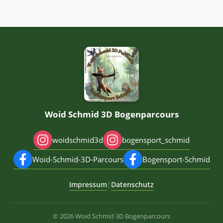
Woid Schmid 3D Bogenparcours
woidschmid3d
bogensport_schmid
Woid-Schmid-3D-Parcours
Bogensport-Schmid
Impressum
Datenschutz
|
© 2026 Woid Schmid 3D Bogenparcours